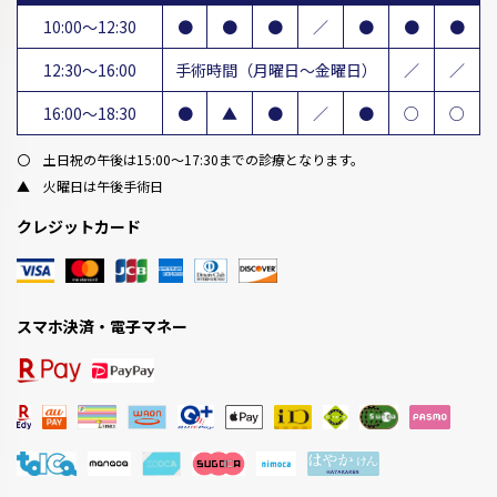
10:00～12:30
●
●
●
／
●
●
●
12:30～16:00
手術時間（月曜日～金曜日）
／
／
16:00～18:30
●
▲
●
／
●
○
○
〇 土日祝の午後は15:00～17:30までの診療となります。
▲ 火曜日は午後手術日
クレジットカード
スマホ決済・電子マネー