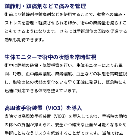
鎮静剤・鎮痛剤などで痛みを管理
術前より鎮静剤や鎮痛剤などを使用することで、動物への痛み・
ストレスを管理・軽減させられるほか、術中の麻酔量を減らすこ
ともできるようになります。 さらには手術部位の回復を促進する
効果も期待できます。
生体モニターで術中の状態を常時監視
術中は静脈の確保・気管挿管を行い、生体モニターにより心電
図、呼吸、血中酸素濃度、麻酔濃度、血圧などの状態を常時監視
し、動物の体の状態の変化をいち早く正確に発見し、緊急時にも
迅速に対応できる体制を整えています。
高周波手術装置（VIO3）を導入
当院では高周波手術装置（VIO3）を導入しており、手術時の動物
の体への負担が抑えられ、安全かつ確実な止血が可能となるため
手術にともなうリスクを低減することができます。 当院では去