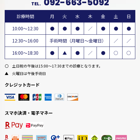
092-663-5092
TEL.
診療時間
月
火
水
木
金
土
日
10:00～12:30
●
●
●
／
●
●
●
12:30～16:00
手術時間（月曜日～金曜日）
／
／
16:00～18:30
●
▲
●
／
●
○
○
〇 土日祝の午後は15:00～17:30までの診療となります。
▲ 火曜日は午後手術日
クレジットカード
スマホ決済・電子マネー